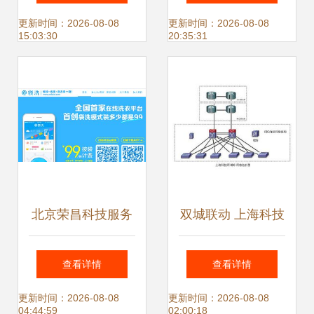
为冬奥会官方有线
络技术服务中的创
更新时间：2026-08-08
更新时间：2026-08-08
15:03:30
20:35:31
电视服务供应商
新应用
北京荣昌科技服务
双城联动 上海科技
有限责任公司 官网
网数据中心与北京
查看详情
查看详情
与创投库解析
网络技术服务的协
更新时间：2026-08-08
更新时间：2026-08-08
04:44:59
02:00:18