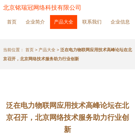
北京铭瑞冠网络科技有限公司
首页
企业简介
产品大全
联系我们
企业信息
当前位置：
首页
>
产品大全
>
泛在电力物联网应用技术高峰论坛在北
京召开，北京网络技术服务助力行业创新
泛在电力物联网应用技术高峰论坛在北
京召开，北京网络技术服务助力行业创
新