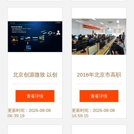
同发展
北京创源微致 以创
2016年北京市高职
新技术服务斩
院校文秘速录专业
查看详情
查看详情
获“2020年度优秀
技能大赛 网络技术
更新时间：2026-08-08
更新时间：2026-08-08
06:39:19
16:59:15
解决方案奖”
助推文秘速录新变