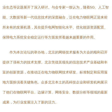
业生态等议题展开了深入研讨。与会专家一致认为，随着5G、人工智
能、大数据等新一代信息技术的深度融合，泛在电力物联网正迎来前
所未有的发展机遇，其在提升电网智能化水平、优化能源资源配置、
保障电力系统安全稳定运行等方面发挥着越来越重要的作用。
作为本次论坛的举办地，北京的网络技术服务为大会的顺利召开
提供了强有力的技术支撑。北京凭借其领先的信息技术产业基础和丰
富的创新资源，在推动泛在电力物联网技术研发、标准制定和应用落
地方面扮演着关键角色。众多北京本土的高科技企业和研发机构展示
了他们在物联网平台、边缘计算、网络安全、数据分析等领域的最新
成果，为行业发展注入了新的活力。